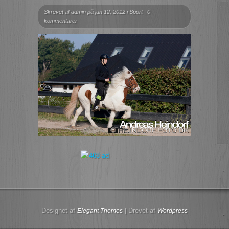
Skrevet af
admin
på jun 12, 2012 i
Sport
|
0
kommentarer
Designet af
| Drevet af
Elegant Themes
Wordpress