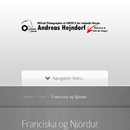
Navigation Menu
Forside
»
Sport
»
Franciska og Njördur
Franciska og Njördur