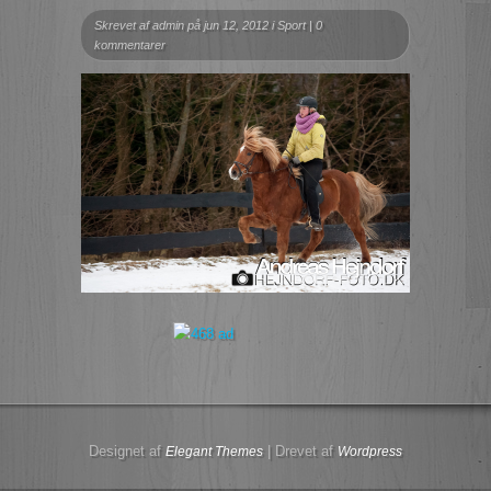
Skrevet af
admin
på jun 12, 2012 i
Sport
|
0
kommentarer
Designet af
| Drevet af
Elegant Themes
Wordpress