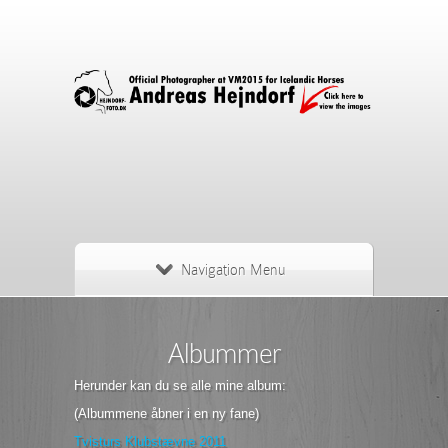
Navigation Menu
Albummer
Herunder kan du se alle mine album:
(Albummene åbner i en ny fane)
Tvisturs Klubstævne 2011