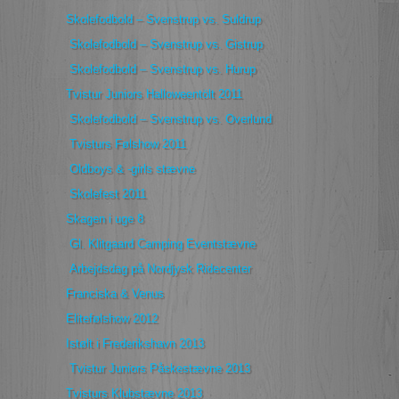
Skolefodbold – Svenstrup vs. Suldrup
Skolefodbold – Svenstrup vs. Gistrup
Skolefodbold – Svenstrup vs. Hurup
Tvistur Juniors Halloweentölt 2011
Skolefodbold – Svenstrup vs. Overlund
Tvisturs Følshow 2011
Oldboys & -girls stævne
Skolefest 2011
Skagen i uge 8
Gl. Klitgaard Camping Eventstævne
Arbejdsdag på Nordjysk Ridecenter
Franciska & Venus
Elitefølshow 2012
Istølt i Frederikshavn 2013
Tvistur Juniors Påskestævne 2013
Tvisturs Klubstævne 2013